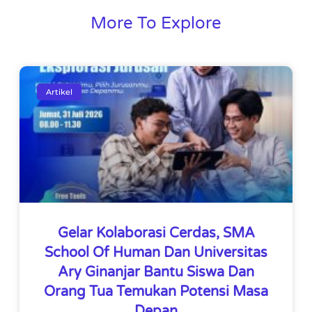
More To Explore
Artikel
Gelar Kolaborasi Cerdas, SMA
School Of Human Dan Universitas
Ary Ginanjar Bantu Siswa Dan
Orang Tua Temukan Potensi Masa
Depan