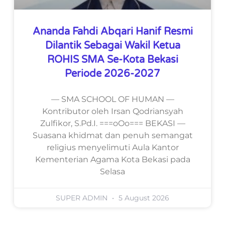
Ananda Fahdi Abqari Hanif Resmi
Dilantik Sebagai Wakil Ketua
ROHIS SMA Se-Kota Bekasi
Periode 2026-2027
— SMA SCHOOL OF HUMAN —
Kontributor oleh Irsan Qodriansyah
Zulfikor, S.Pd.I. ===oOo=== BEKASI —
Suasana khidmat dan penuh semangat
religius menyelimuti Aula Kantor
Kementerian Agama Kota Bekasi pada
Selasa
SUPER ADMIN
5 August 2026