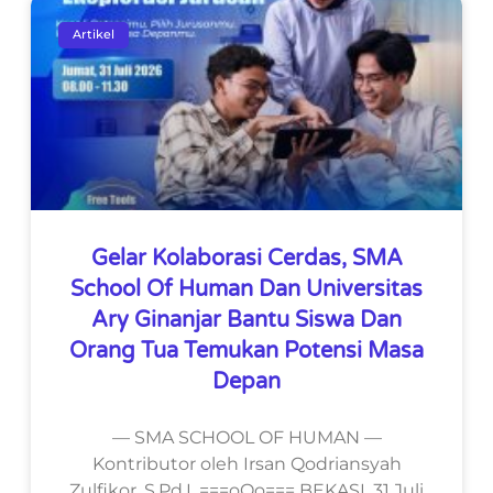
Artikel
Gelar Kolaborasi Cerdas, SMA
School Of Human Dan Universitas
Ary Ginanjar Bantu Siswa Dan
Orang Tua Temukan Potensi Masa
Depan
— SMA SCHOOL OF HUMAN —
Kontributor oleh Irsan Qodriansyah
Zulfikor, S.Pd.I. ===oOo=== BEKASI, 31 Juli