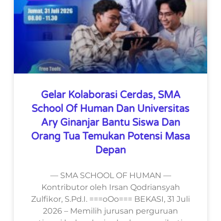
Gelar Kolaborasi Cerdas, SMA
School Of Human Dan Universitas
Ary Ginanjar Bantu Siswa Dan
Orang Tua Temukan Potensi Masa
Depan
— SMA SCHOOL OF HUMAN —
Kontributor oleh Irsan Qodriansyah
Zulfikor, S.Pd.I. ===oOo=== BEKASI, 31 Juli
2026 – Memilih jurusan perguruan