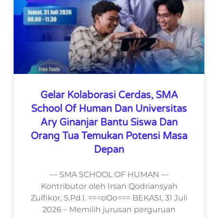
Gelar Kolaborasi Cerdas, SMA
School Of Human Dan Universitas
Ary Ginanjar Bantu Siswa Dan
Orang Tua Temukan Potensi Masa
Depan
— SMA SCHOOL OF HUMAN —
Kontributor oleh Irsan Qodriansyah
Zulfikor, S.Pd.I. ===oOo=== BEKASI, 31 Juli
2026 – Memilih jurusan perguruan