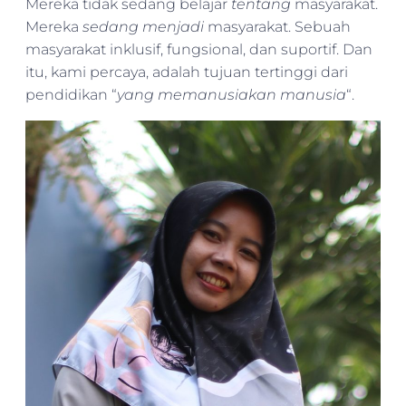
Mereka tidak sedang belajar
tentang
masyarakat.
Mereka
sedang menjadi
masyarakat. Sebuah
masyarakat inklusif, fungsional, dan suportif. Dan
itu, kami percaya, adalah tujuan tertinggi dari
pendidikan “
yang memanusiakan manusia
“.