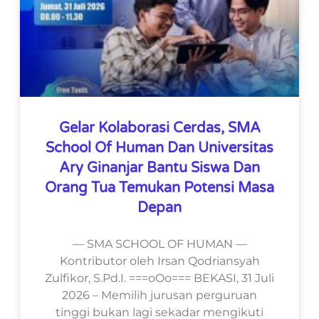
Gelar Kolaborasi Cerdas, SMA
School Of Human Dan Universitas
Ary Ginanjar Bantu Siswa Dan
Orang Tua Temukan Potensi Masa
Depan
— SMA SCHOOL OF HUMAN —
Kontributor oleh Irsan Qodriansyah
Zulfikor, S.Pd.I. ===oOo=== BEKASI, 31 Juli
2026 – Memilih jurusan perguruan
tinggi bukan lagi sekadar mengikuti