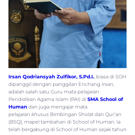
Irsan Qodriansyah Zulfikor, S.Pd.I.
, biasa di SOH
dipanggil dengan panggilan Enchang Irsan,
adalah salah satu Guru mata pelajaran
Pendidikan Agama Islam (PAI) di
SMA School of
Human
dan juga mengajar mata
pelajaran
khusus
Bimbingan Sholat dan Qur’an
(BSQ), mapel tambahan di School of Human. Ia
telah bergabung di School of Human sejak tahun