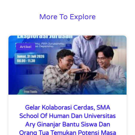
More To Explore
Artikel
Gelar Kolaborasi Cerdas, SMA
School Of Human Dan Universitas
Ary Ginanjar Bantu Siswa Dan
Orang Tua Temukan Potensi Masa