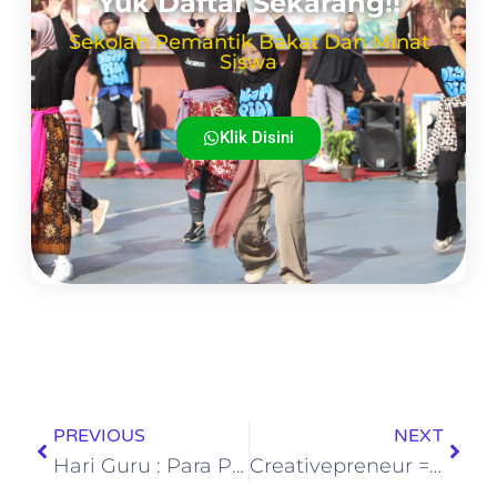
Yuk Daftar Sekarang!!
Sekolah Pemantik Bakat Dan Minat
Siswa
Klik Disini
PREVIOUS
NEXT
Hari Guru : Para Penjaga Api Kreativitas di School of Human
Creativepreneur = Creative Thinking + Enterpreneur