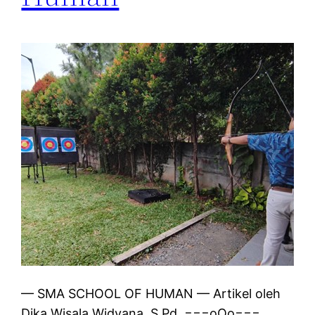
— SMA SCHOOL OF HUMAN — Artikel oleh
Dika Wisala Widyana, S.Pd. ===oOo===