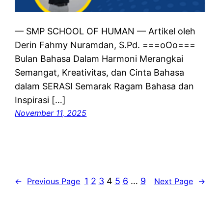
— SMP SCHOOL OF HUMAN — Artikel oleh
Derin Fahmy Nuramdan, S.Pd. ===oOo===
Bulan Bahasa Dalam Harmoni Merangkai
Semangat, Kreativitas, dan Cinta Bahasa
dalam SERASI Semarak Ragam Bahasa dan
Inspirasi […]
November 11, 2025
1
2
3
4
5
6
…
9
←
Previous Page
Next Page
→