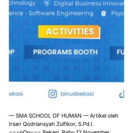
— SMA SCHOOL OF HUMAN — Artikel oleh
Irsan Qodriansyah Zulfikor, S.Pd.I.
===oOo=== Bekasi, Rabu 12 November