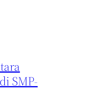
tara
 di SMP-