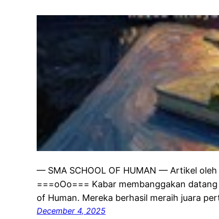
— SMA SCHOOL OF HUMAN — Artikel oleh Di
===oOo=== Kabar membanggakan datang da
of Human. Mereka berhasil meraih juara pe
December 4, 2025