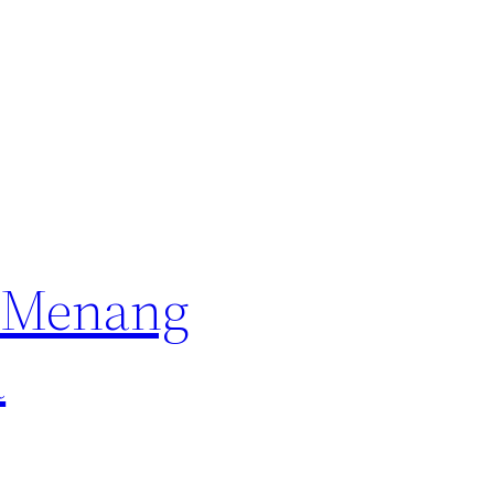
n Menang
a