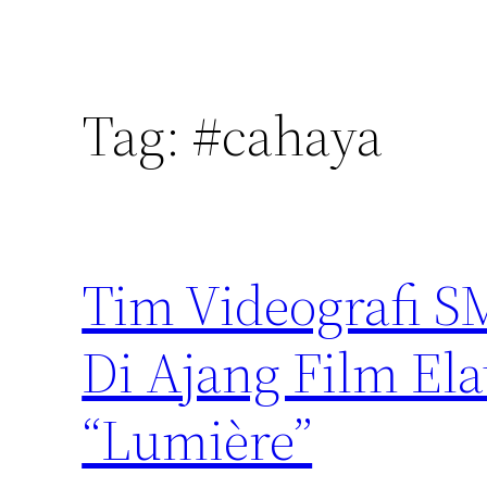
Tag:
#cahaya
Tim Videografi 
Di Ajang Film El
“Lumière”