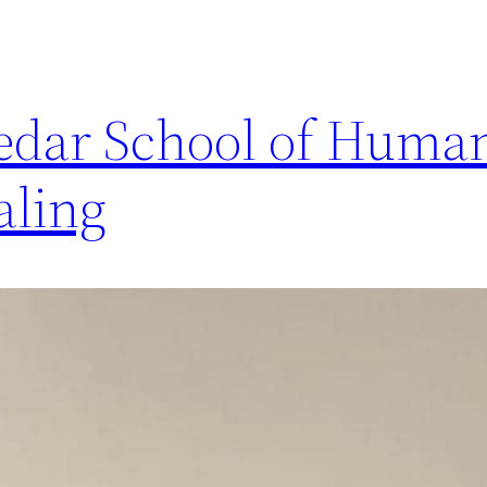
dar School of Human
aling