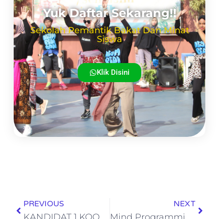
Yuk Daftar Sekarang!!
Sekolah Pemantik Bakat Dan Minat
Siswa
Klik Disini
PREVIOUS
NEXT
KANDIDAT 1 KOORDINATOR SMPSOH 2024 – 2026
Mind Programming untuk Remaja