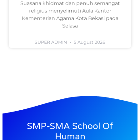
Suasana khidmat dan penuh semangat
religius menyelimuti Aula Kantor
Kementerian Agama Kota Bekasi pada
Selasa
SUPER ADMIN
5 August 2026
SMP-SMA School Of
Human