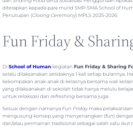
dan
Sharing Food
serta Sosialisasi Penggunaan Aplikas
diterapkan kepada para murid SMP-SMA School of Huma
Penutupan (
Closing Ceremony
) MPLS 2025-2026.
Fun Friday & Sharin
Di
School of Human
kegiatan
Fun Friday & Sharing F
selalu dilaksanakan setidaknya 1 kali setiap bulannya.
kekompakan anak-anak di kelasnya bersama wali kelasnya
yang dilaksanakan di sekolah tidak hanya melulu belaja
untuk
relaksasi
dan
refreshing
bersama juga.
Sesuai dengan namanya
Fun Friday
maka pelaksanaan se
mengusung konsep yang menyenangkan (
fun
) dengan
dan/atau permainan tradisional sebagai salah satu ikut