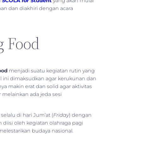
i
SCOLA
for
Student
yang akan mulai
n dan diakhiri dengan acara
g Food
ood
menjadi suatu kegiatan rutin yang
 Hal ini dimaksudkan agar kerukunan dan
 makin erat dan solid agar aktivitas
r melainkan ada jeda sesi
lalu di hari Jum’at (
Friday
) dengan
 diisi oleh kegiatan olahraga pagi
 melestarikan budaya nasional.