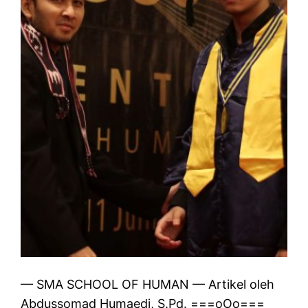
— SMA SCHOOL OF HUMAN — Artikel oleh
Abdussomad Humaedi, S.Pd. ===oOo===