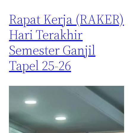
Rapat Kerja (RAKER)
Hari Terakhir
Semester Ganjil
Tapel 25-26