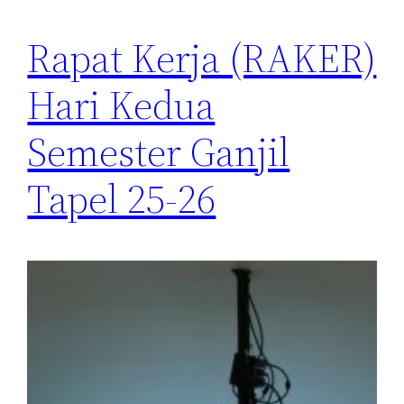
Rapat Kerja (RAKER)
Hari Kedua
Semester Ganjil
Tapel 25-26