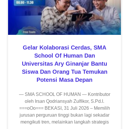
Gelar Kolaborasi Cerdas, SMA
School Of Human Dan
Universitas Ary Ginanjar Bantu
Siswa Dan Orang Tua Temukan
Potensi Masa Depan
— SMA SCHOOL OF HUMAN — Kontributor
oleh Irsan Qodriansyah Zulfikor, S.Pd.I.
===oOo=== BEKASI, 31 Juli 2026 – Memilih
jurusan perguruan tinggi bukan lagi sekadar
mengikuti tren, melainkan langkah strategis