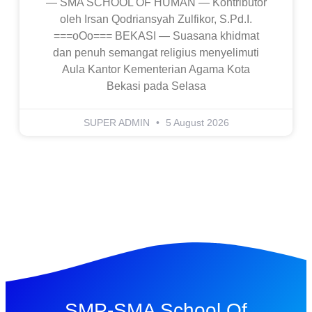
— SMA SCHOOL OF HUMAN — Kontributor
oleh Irsan Qodriansyah Zulfikor, S.Pd.I.
===oOo=== BEKASI — Suasana khidmat
dan penuh semangat religius menyelimuti
Aula Kantor Kementerian Agama Kota
Bekasi pada Selasa
SUPER ADMIN
5 August 2026
SMP-SMA School Of