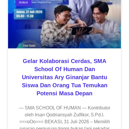
Artikel
Gelar Kolaborasi Cerdas, SMA
School Of Human Dan
Universitas Ary Ginanjar Bantu
Siswa Dan Orang Tua Temukan
Potensi Masa Depan
— SMA SCHOOL OF HUMAN — Kontributor
oleh Irsan Qodriansyah Zulfikor, S.Pd.I.
===oOo=== BEKASI, 31 Juli 2026 – Memilih
jurusan perguruan tinggi bukan lagi sekadar