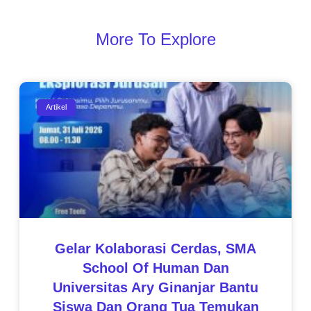
More To Explore
Artikel
Gelar Kolaborasi Cerdas, SMA
School Of Human Dan
Universitas Ary Ginanjar Bantu
Siswa Dan Orang Tua Temukan