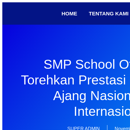
HOME
TENTANG KAMI
SMP School O
Torehkan Prestasi
Ajang Nasio
Internasi
SUPER ADMIN
Novemb