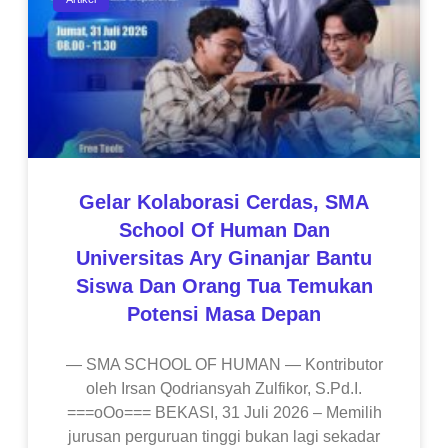
Gelar Kolaborasi Cerdas, SMA
School Of Human Dan
Universitas Ary Ginanjar Bantu
Siswa Dan Orang Tua Temukan
Potensi Masa Depan
— SMA SCHOOL OF HUMAN — Kontributor
oleh Irsan Qodriansyah Zulfikor, S.Pd.I.
===oOo=== BEKASI, 31 Juli 2026 – Memilih
jurusan perguruan tinggi bukan lagi sekadar