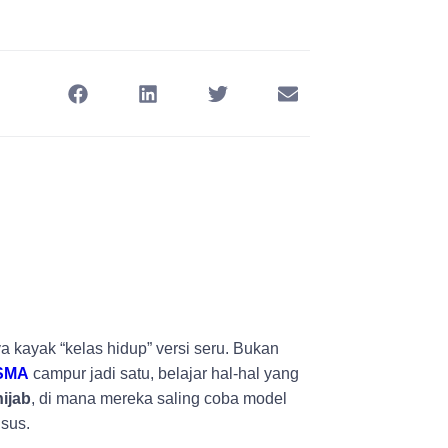
a kayak “kelas hidup” versi seru. Bukan
SMA
campur jadi satu, belajar hal-hal yang
hijab
, di mana mereka saling coba model
usus.