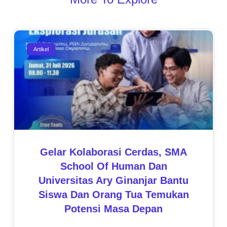
Artikel
Gelar Kolaborasi Cerdas, SMA
School Of Human Dan
Universitas Ary Ginanjar Bantu
Siswa Dan Orang Tua Temukan
Potensi Masa Depan