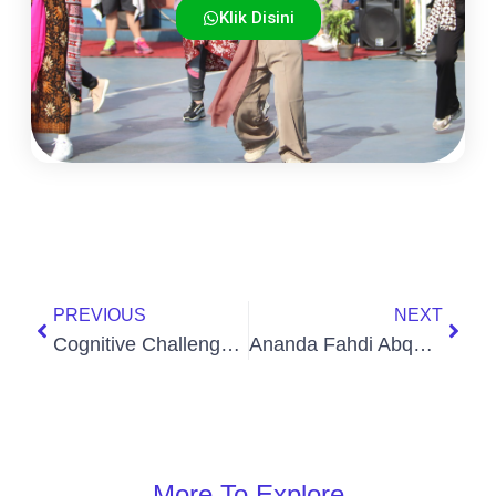
Klik Disini
PREVIOUS
NEXT
Cognitive Challenge (CC) School of Human: Asesmen Akhir Semester Berbasis LMS Scola yang Mendorong Berpikir Tingkat Tinggi
Ananda Fahdi Abqari Hanif Resmi Dilantik Sebagai Wakil Ketua ROHIS SMA Se-Kota Bekasi Periode 2026-2027
More To Explore