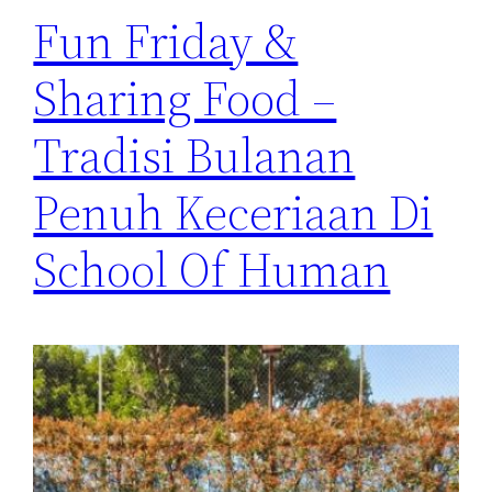
Fun Friday &
Sharing Food –
Tradisi Bulanan
Penuh Keceriaan Di
School Of Human