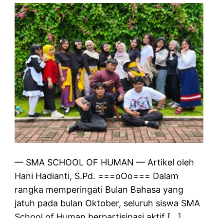
— SMA SCHOOL OF HUMAN — Artikel oleh
Hani Hadianti, S.Pd. ===oOo=== Dalam
rangka memperingati Bulan Bahasa yang
jatuh pada bulan Oktober, seluruh siswa SMA
School of Human berpartisipasi aktif […]