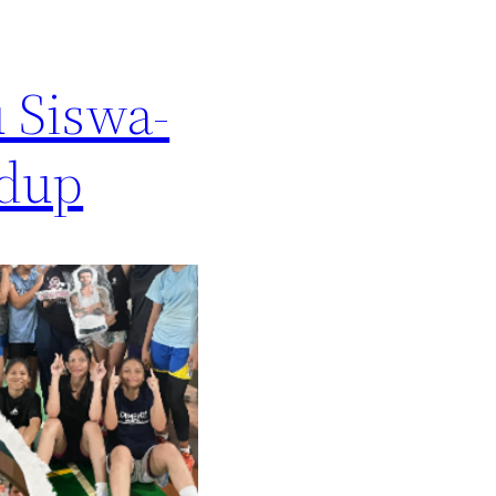
 Siswa-
idup