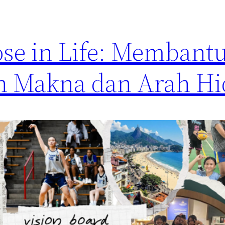
se in Life: Membantu
n Makna dan Arah H