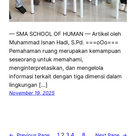
— SMA SCHOOL OF HUMAN — Artikel oleh
Muhammad Isnan Hadi, S.Pd. ===oOo===
Pemahaman ruang merupakan kemampuan
seseorang untuk memahami,
menginterpretasikan, dan mengelola
informasi terkait dengan tiga dimensi dalam
lingkungan […]
November 19, 2025
1
2
3
4
…
8
←
Previous Page
Next Page
→