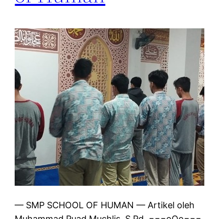
— SMP SCHOOL OF HUMAN — Artikel oleh
Muhammad Puad Muchlis, S.Pd. ===oOo===