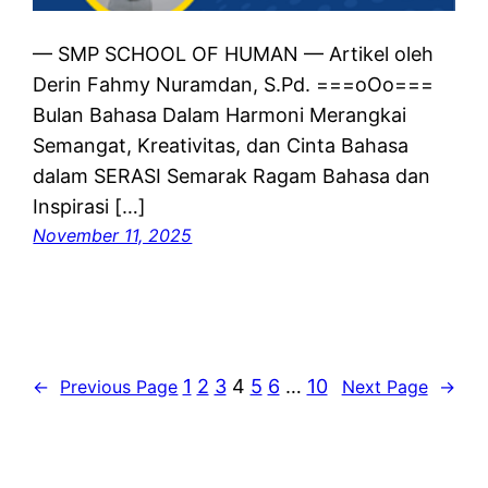
— SMP SCHOOL OF HUMAN — Artikel oleh
Derin Fahmy Nuramdan, S.Pd. ===oOo===
Bulan Bahasa Dalam Harmoni Merangkai
Semangat, Kreativitas, dan Cinta Bahasa
dalam SERASI Semarak Ragam Bahasa dan
Inspirasi […]
November 11, 2025
1
2
3
4
5
6
…
10
←
Previous Page
Next Page
→