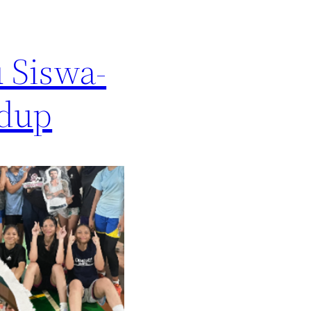
 Siswa-
idup