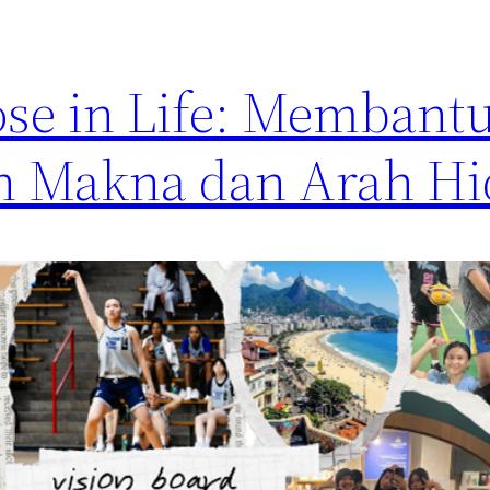
se in Life: Membantu
n Makna dan Arah H